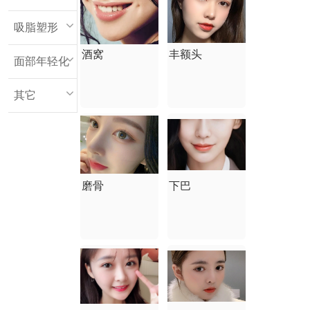
吸脂塑形
酒窝
丰额头
面部年轻化
其它
磨骨
下巴