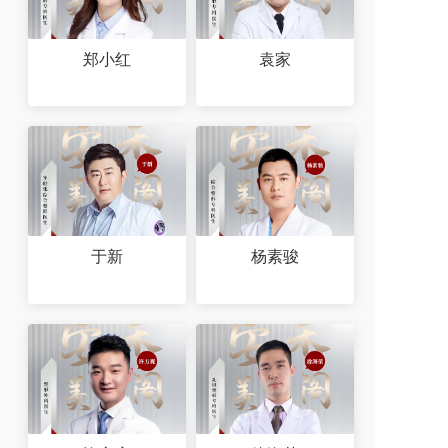
郑小红
袁家
于新
杨素骏