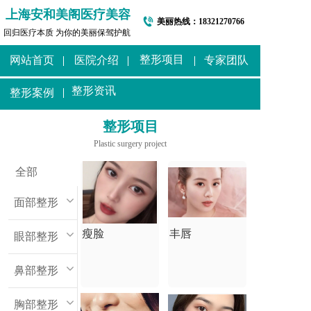
上海安和美阁医疗美容
美丽热线：
18321270766
回归医疗本质 为你的美丽保驾护航
整形项目
网站首页
医院介绍
专家团队
整形资讯
整形案例
整形项目
Plastic surgery project
全部
面部整形
瘦脸
丰唇
眼部整形
鼻部整形
胸部整形