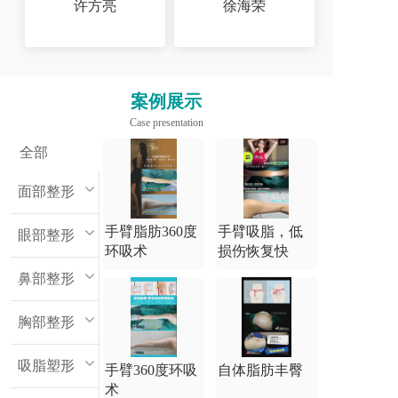
许方亮
徐海荣
案例展示
Case presentation
全部
面部整形
手臂脂肪360度
手臂吸脂，低
眼部整形
环吸术
损伤恢复快
鼻部整形
胸部整形
吸脂塑形
手臂360度环吸
自体脂肪丰臀
术