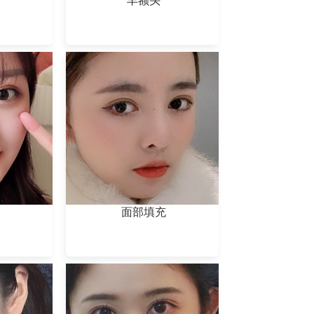
丰额头
面部填充