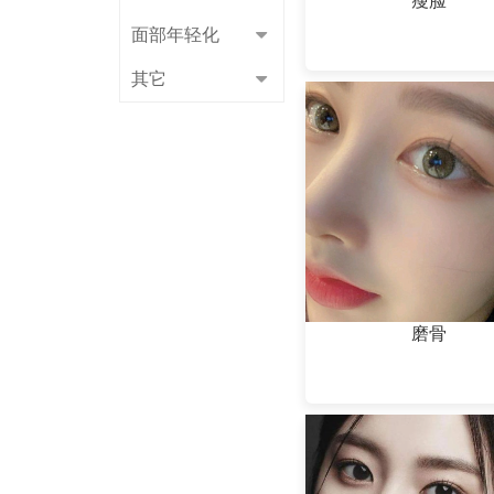
瘦脸
面部年轻化
其它
磨骨