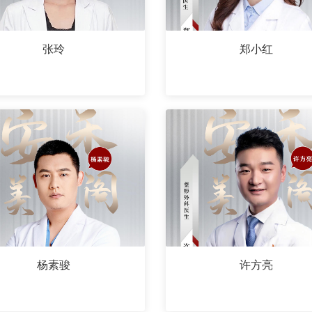
张玲
郑小红
杨素骏
许方亮