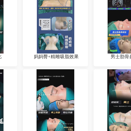
比
妈妈臀+精雕吸脂效果
男士肋骨