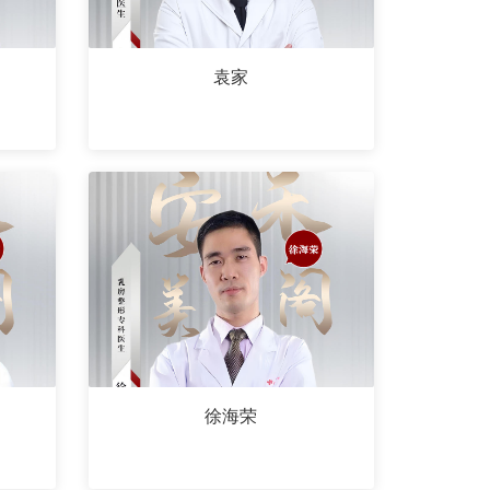
袁家
徐海荣