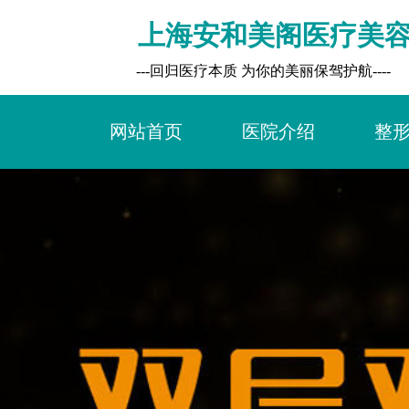
上海安和美阁医疗美
        ---回归医疗本质 为你的美丽保驾护航----
网站首页
医院介绍
整