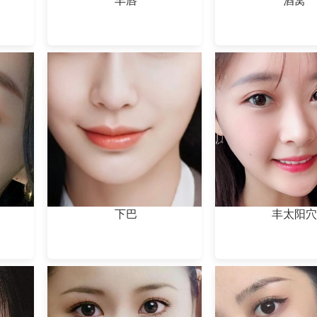
丰唇
酒窝
下巴
丰太阳穴