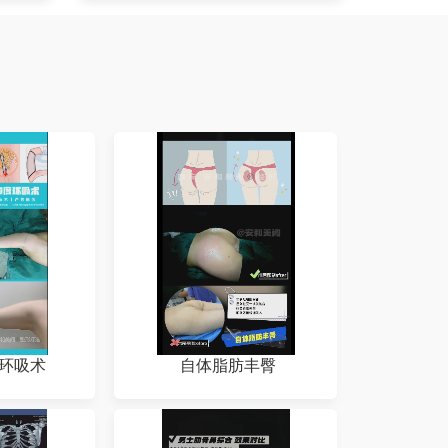
度环吸术
自体脂肪丰臀