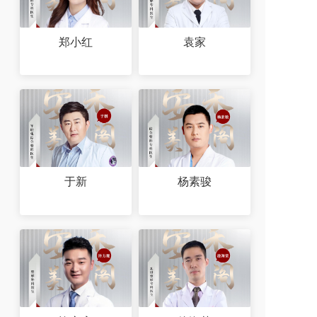
郑小红
袁家
于新
杨素骏