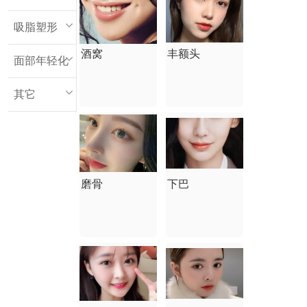
吸脂塑形
酒窝
丰额头
面部年轻化
其它
磨骨
下巴