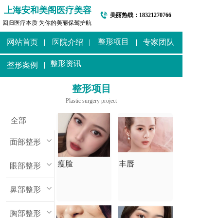
上海安和美阁医疗美容
美丽热线：
18321270766
回归医疗本质 为你的美丽保驾护航
整形项目
网站首页
医院介绍
专家团队
整形资讯
整形案例
整形项目
Plastic surgery project
全部
面部整形
瘦脸
丰唇
眼部整形
鼻部整形
胸部整形