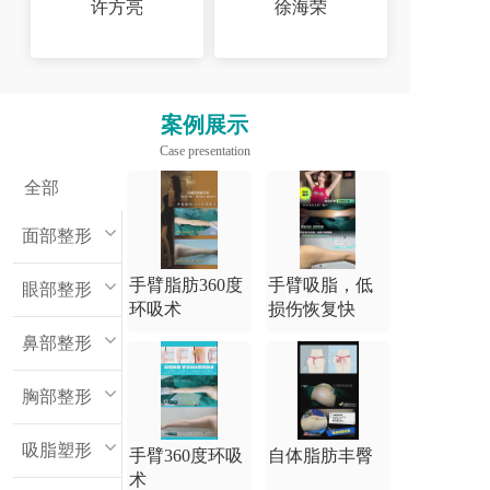
许方亮
徐海荣
案例展示
Case presentation
全部
面部整形
手臂脂肪360度
手臂吸脂，低
眼部整形
环吸术
损伤恢复快
鼻部整形
胸部整形
吸脂塑形
手臂360度环吸
自体脂肪丰臀
术