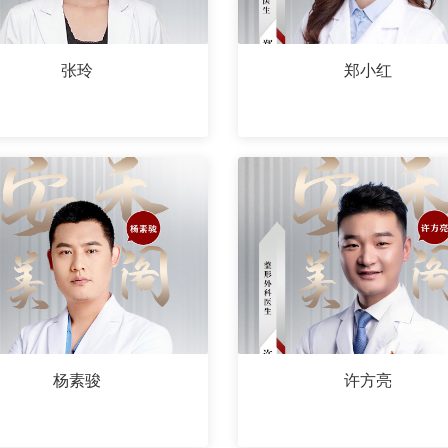
张玲
郑小红
杨素骏
许方亮