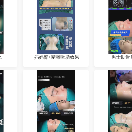
比
妈妈臀+精雕吸脂效果
男士肋骨