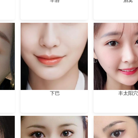
丰唇
酒窝
下巴
丰太阳穴