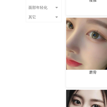
瘦脸
面部年轻化
其它
磨骨