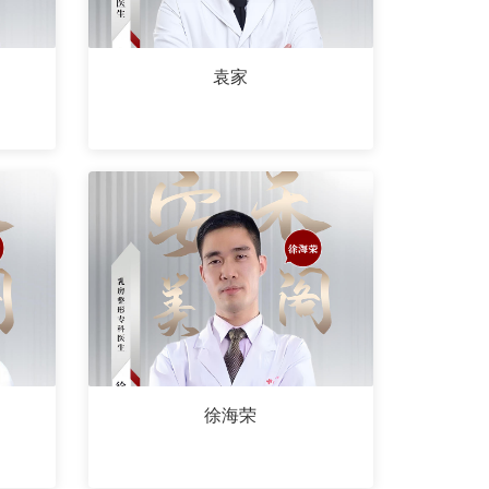
袁家
徐海荣