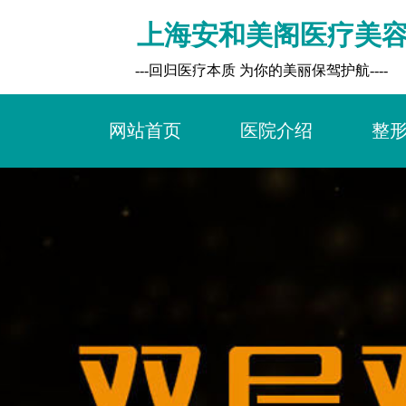
上海安和美阁医疗美
        ---回归医疗本质 为你的美丽保驾护航----
网站首页
医院介绍
整