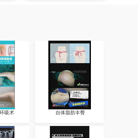
度环吸术
自体脂肪丰臀