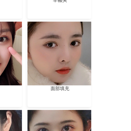
丰额头
面部填充